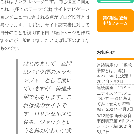
これはサンプルページです。同じ位置に固定
され、(多くのテーマでは) サイトナビゲーシ
ョンメニューに含まれる点がブログ投稿とは
第0期生 登録
申請フォーム
異なります。まずは、サイト訪問者に対して
自分のことを説明する自己紹介ページを作成
するのが一般的です。たとえば以下のような
ものです。
お知らせ
はじめまして。昼間
連続講座17 「探求
学習とは」編は、
はバイク便のメッセ
8/23、9/6に決定！
ンジャーとして働い
2021年8月2日
ていますが、俳優志
連続講座「“コミュ
ニティスクール”に
望でもあります。こ
ついて 一緒に考え
てみませんか￼￼
れは僕のサイトで
￼」
2021年7月3日
す。ロサンゼルスに
5/12開催 海外教育
事例研究第3弾 フィ
住み、ジャックとい
ンランド編
2021年
う名前のかわいい犬
5月3日