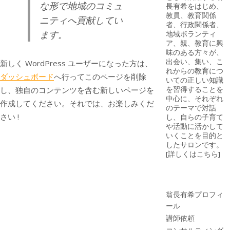
な形で地域のコミュ
長有希をはじめ、
教員、教育関係
ニティへ貢献してい
者、行政関係者、
ます。
地域ボランティ
ア、親、教育に興
味のある方々が、
出会い、集い、こ
新しく WordPress ユーザーになった方は、
れからの教育につ
ダッシュボード
へ行ってこのページを削除
いての正しい知識
を習得することを
し、独自のコンテンツを含む新しいページを
中心に、それぞれ
作成してください。それでは、お楽しみくだ
のテーマで対話
さい !
し、自らの子育て
や活動に活かして
いくことを目的と
したサロンです。
[
詳しくはこちら
]
翁長有希プロフィ
ール
講師依頼