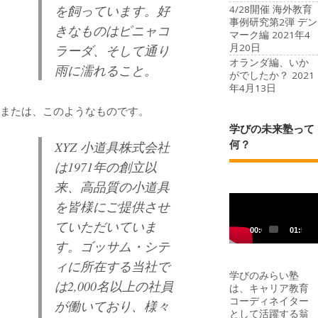
を飼っています。好
4/28開催 海外教育
事例研究第2弾 デン
きなものはピニャコ
マーク編
2021年4
月20日
ラーダ、そして通り
オランダ編、いか
雨に濡れること。
がでしたか？
2021
年4月13日
または、このようなものです。
学びの未来塾って
何？
XYZ 小道具株式会社
は1971年の創立以
来、高品質の小道具
動
を皆様にご提供させ
画
ていただいていま
プ
00:00
01:50
す。ゴッサム・シテ
レ
ー
ィに所在する当社で
学びのみらい塾
ヤ
は2,000名以上の社員
は、キャリア教育
ー
コーディネイター
が働いており、様々
として活躍する翁