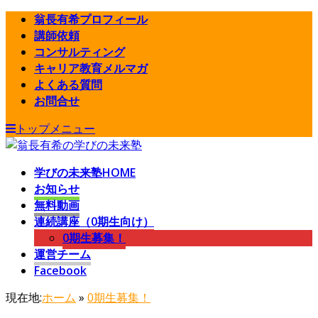
翁長有希プロフィール
講師依頼
コンサルティング
キャリア教育メルマガ
よくある質問
お問合せ
トップメニュー
学びの未来塾HOME
お知らせ
無料動画
連続講座（0期生向け）
0期生募集！
運営チーム
Facebook
現在地:
ホーム
»
0期生募集！