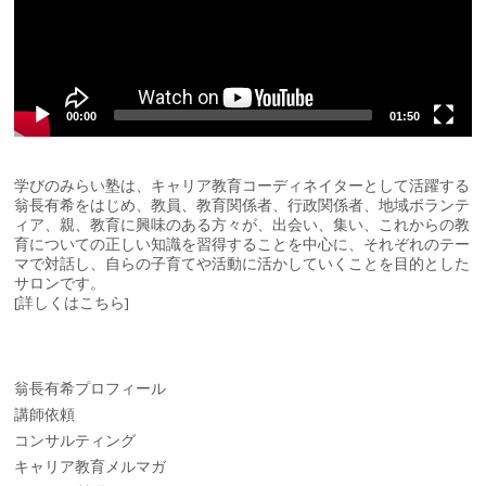
ヤ
ー
00:00
01:50
学びのみらい塾は、キャリア教育コーディネイターとして活躍する
翁長有希をはじめ、教員、教育関係者、行政関係者、地域ボランテ
ィア、親、教育に興味のある方々が、出会い、集い、これからの教
育についての正しい知識を習得することを中心に、それぞれのテー
マで対話し、自らの子育てや活動に活かしていくことを目的とした
サロンです。
[
詳しくはこちら
]
翁長有希プロフィール
講師依頼
コンサルティング
キャリア教育メルマガ