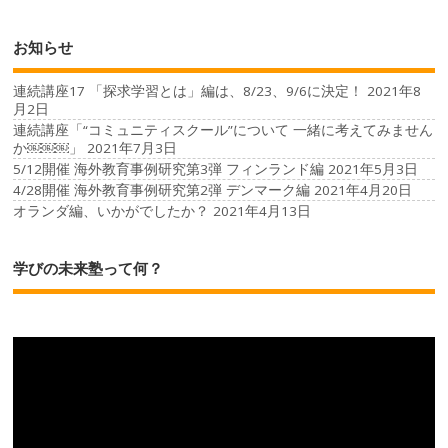
お知らせ
連続講座17 「探求学習とは」編は、8/23、9/6に決定！
2021年8
月2日
連続講座「“コミュニティスクール”について 一緒に考えてみません
か￼￼￼」
2021年7月3日
5/12開催 海外教育事例研究第3弾 フィンランド編
2021年5月3日
4/28開催 海外教育事例研究第2弾 デンマーク編
2021年4月20日
オランダ編、いかがでしたか？
2021年4月13日
学びの未来塾って何？
動
画
プ
レ
ー